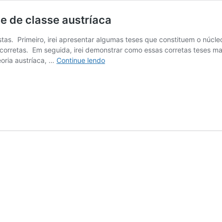
se de classe austríaca
stas. Primeiro, irei apresentar algumas teses que constituem o núcleo
 corretas. Em seguida, irei demonstrar como essas corretas teses 
oria austríaca, …
Continue lendo
A
análise
de
classe
marxista
vs.
a
análise
de
classe
austríaca