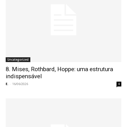
Uncategorized
8. Mises, Rothbard, Hoppe: uma estrutura
indispensável
E.
-
16/06/2026
0