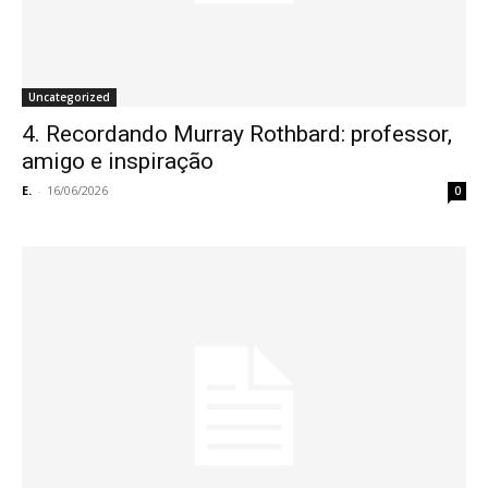
Uncategorized
4. Recordando Murray Rothbard: professor,
amigo e inspiração
E.
-
16/06/2026
0