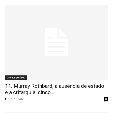
Uncategorized
11. Murray Rothbard, a ausência de estado
e a critarquia: cinco...
E.
-
16/06/2026
0