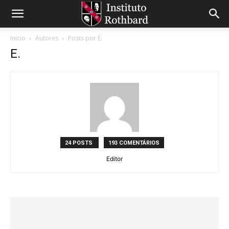
Início
Autores
Posts por E.
E.
24 POSTS
193 COMENTÁRIOS
Editor