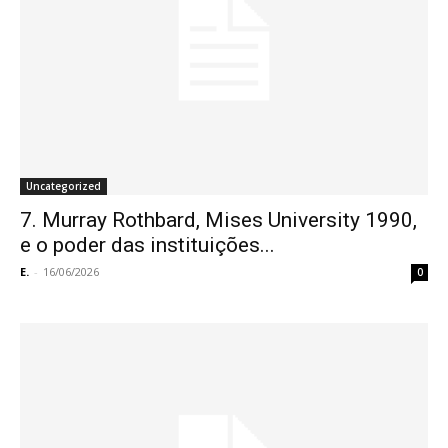
Uncategorized
7. Murray Rothbard, Mises University 1990,
e o poder das instituições...
E.
-
16/06/2026
0