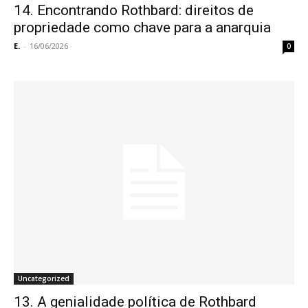
14. Encontrando Rothbard: direitos de
propriedade como chave para a anarquia
E.
-
16/06/2026
0
Uncategorized
13. A genialidade política de Rothbard