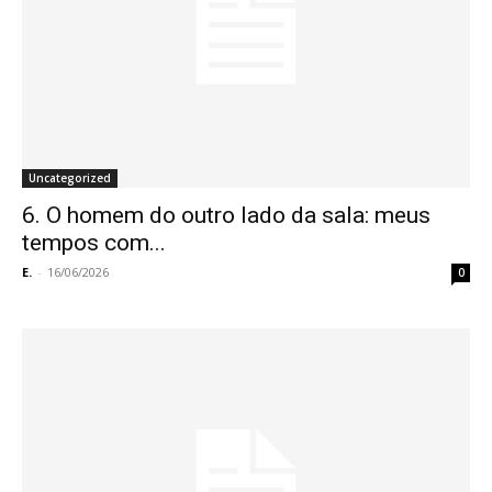
Uncategorized
6. O homem do outro lado da sala: meus
tempos com...
E.
-
16/06/2026
0