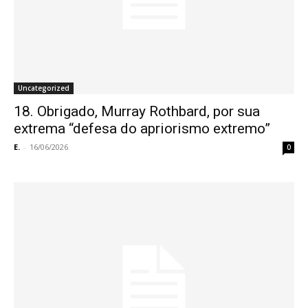
Uncategorized
18. Obrigado, Murray Rothbard, por sua
extrema “defesa do apriorismo extremo”
E.
-
16/06/2026
0