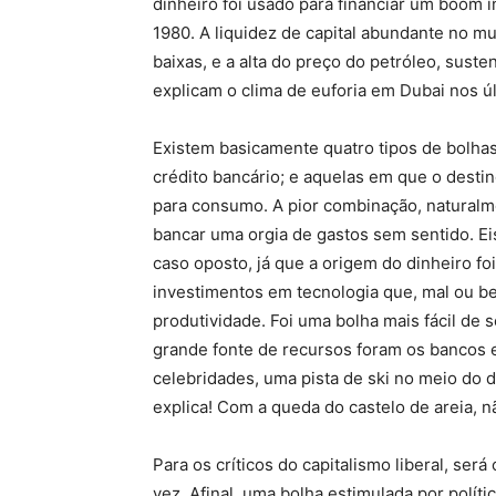
dinheiro foi usado para financiar um boom 
1980. A liquidez de capital abundante no mu
baixas, e a alta do preço do petróleo, sust
explicam o clima de euforia em Dubai nos ú
Existem basicamente quatro tipos de bolhas
crédito bancário; e aquelas em que o destin
para consumo. A pior combinação, naturalme
bancar uma orgia de gastos sem sentido. Ei
caso oposto, já que a origem do dinheiro fo
investimentos em tecnologia que, mal ou b
produtividade. Foi uma bolha mais fácil de se
grande fonte de recursos foram os bancos eu
celebridades, uma pista de ski no meio do 
explica! Com a queda do castelo de areia, n
Para os críticos do capitalismo liberal, ser
vez. Afinal, uma bolha estimulada por políti