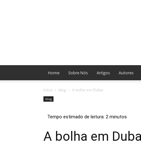
Home
Sobre Nós
Artigos
Autores
Início
blog
A bolha em Dubai
blog
A bolha em Duba