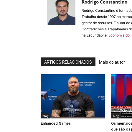
Rodrigo Constantino
Rodrigo Constantino é forma
Trabalha desde 1997 no mercad
gestor de recursos. É autor de c
Contradições e Trapalhadas do
na Escuridão' e '
Economia do I
ARTIGOS RELACIONADOS
Mais do autor
blog
blog
Enhanced Games
Os mentiros
que são os 