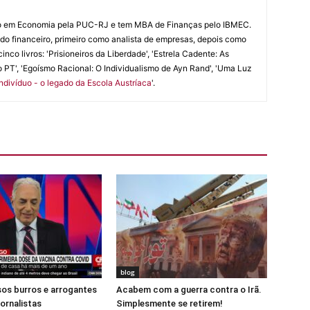
do em Economia pela PUC-RJ e tem MBA de Finanças pelo IBMEC.
o financeiro, primeiro como analista de empresas, depois como
inco livros: 'Prisioneiros da Liberdade', 'Estrela Cadente: As
 PT', 'Egoísmo Racional: O Individualismo de Ayn Rand', 'Uma Luz
ndivíduo - o legado da Escola Austríaca
'.
blog
os burros e arrogantes
Acabem com a guerra contra o Irã.
jornalistas
Simplesmente se retirem!