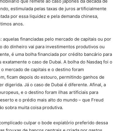
imobiliário que remete ao caso japonês da década de
ndo, estimulada pelas taxas de juros artificialmente
entada por essa liquidez e pela demanda chinesa,
ltimos anos.
: aquelas financiadas pelo mercado de capitais ou por
o do dinheiro vai para investimentos produtivos ou
nte, é uma bolha financiada por crédito bancário para
s exatamente o caso de Dubai. A bolha do Nasdaq foi o
i o mercado de capitais e o destino foram
em, ficam depois do estouro, permitindo ganhos de
r digerida. Já o caso de Dubai é diferente. Afinal, a
ropeus, e o destino foram ilhas artificiais para
deserto e o prédio mais alto do mundo – que Freud
ão sobra muita coisa produtiva.
á complicado culpar o bode expiatório preferido dessa
cas frouxas de bancos centrais e criada por gastos