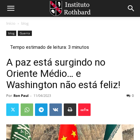
Início
blog
blog
Guerra
A paz está surgindo no
Oriente Médio… e
Washington não está feliz!
Por
Ron Paul
-
11/04/2023
0