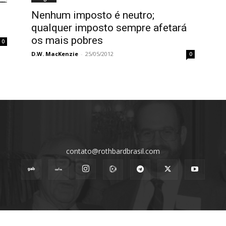
Nenhum imposto é neutro;
qualquer imposto sempre afetará
os mais pobres
0
D.W. MacKenzie
-
25/05/2012
0
contato@rothbardbrasil.com