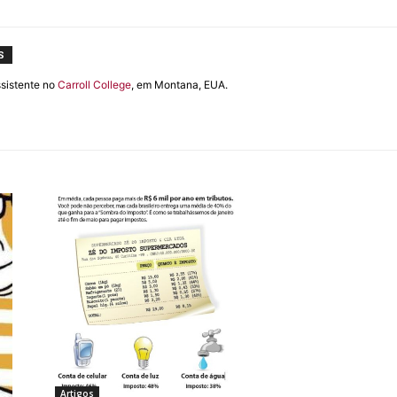
S
ssistente no
Carroll College
, em Montana, EUA.
Artigos