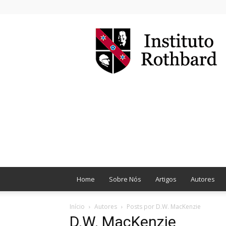
Instituto
Rothbard
Brasil
Home
Sobre Nós
Artigos
Autores
Início
Autores
Posts por D.W. MacKenzie
D.W. MacKenzie