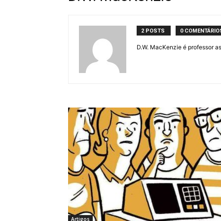
2 POSTS
0 COMENTÁRIO
D.W. MacKenzie é professor a
Artigos