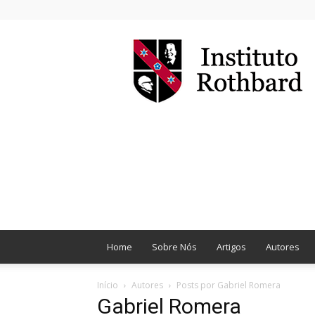
Instituto
Rothbard
Brasil
Home
Sobre Nós
Artigos
Autores
Início
Autores
Posts por Gabriel Romera
Gabriel Romera