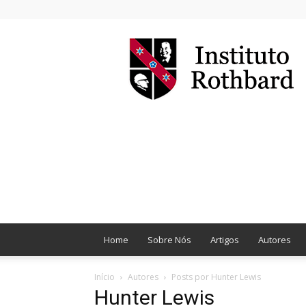
Instituto
Rothbard
Brasil
Home
Sobre Nós
Artigos
Autores
Início
Autores
Posts por Hunter Lewis
Hunter Lewis