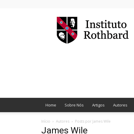
Instituto
Rothbard
Brasil
Home
Sobre Nós
Artigos
Autores
Início
Autores
Posts por James Wile
James Wile