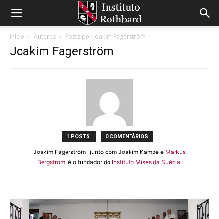
Início
Autores
Posts por Joakim Fagerström
Joakim Fagerström
1 POSTS
0 COMENTÁRIOS
Joakim Fagerström , junto com Joakim Kämpe e
Markus
Bergström
, é o fundador do
Instituto Mises da Suécia
.