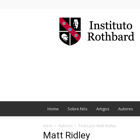
Instituto
Rothbard
Brasil
Home
Sobre Nós
Artigos
Autores
Início
Autores
Posts por Matt Ridley
Matt Ridley