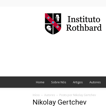
Instituto
Rothbard
Brasil
Home
Sobre Nós
Artigos
Autores
Início
Autores
Posts por Nikolay Gertchev
Nikolay Gertchev