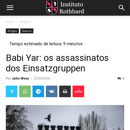
Início
Artigos
Artigos
Guerra
Babi Yar: os assassinatos
dos Einsatzgruppen
Por
John Wear
-
25/05/2026
0