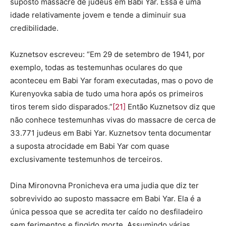
suposto massacre de judeus em Babi Yar. Essa é uma
idade relativamente jovem e tende a diminuir sua
credibilidade.
Kuznetsov escreveu: “Em 29 de setembro de 1941, por
exemplo, todas as testemunhas oculares do que
aconteceu em Babi Yar foram executadas, mas o povo de
Kurenyovka sabia de tudo uma hora após os primeiros
tiros terem sido disparados.”
[21]
Então Kuznetsov diz que
não conhece testemunhas vivas do massacre de cerca de
33.771 judeus em Babi Yar. Kuznetsov tenta documentar
a suposta atrocidade em Babi Yar com quase
exclusivamente testemunhos de terceiros.
Dina Mironovna Pronicheva era uma judia que diz ter
sobrevivido ao suposto massacre em Babi Yar. Ela é a
única pessoa que se acredita ter caído no desfiladeiro
sem ferimentos e fingido morte. Assumindo várias