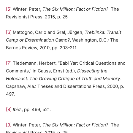
[5]
Winter, Peter,
The Six Million: Fact or Fiction?
, The
Revisionist Press, 2015, p. 25
[6]
Mattogno, Carlo and Graf, Jürgen,
Treblinka: Transit
Camp or Extermination Camp?
, Washington, D.C.: The
Barnes Review, 2010, pp. 203-211.
[7]
Tiedemann, Herbert, “Babi Yar: Critical Questions and
Comments,” in Gauss, Ernst (ed.),
Dissecting the
Holocaust: The Growing Critique of Truth and Memory,
Capshaw, Ala.: Theses and Dissertations Press, 2000, p.
497.
[8]
Ibid
., pp. 499, 521.
[9]
Winter, Peter,
The Six Million: Fact or Fiction?
, The
Revisionist Press, 2015, p. 25.