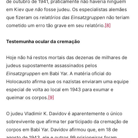
de outubro de 1941, praticamente não haveria ninguém
em Kiev
que não
fosse judeu. Os especialistas alemães
que fizeram os
relatórios das Einsatzgruppen
não teriam
cometido um erro tão grave em seu relatório.
[8]
Testemunha ocular da cremação
Hoje não há restos mortais das dezenas de milhares de
judeus supostamente assassinados pelos
Einsatzgruppen
em Babi Yar. A matéria oficial do
Holocausto afirma que os nazistas enviaram uma equipe
especial de volta ao local em 1943 para exumar e
queimar os corpos.
[9]
O judeu Vladimir K. Davidov é aparentemente o único
sobrevivente que afirma ter participado da cremação de
corpos em Babi Yar. Davidov afirmou que, em 18 de
agosto de 1943, ele e outros 99 prisioneiros foram