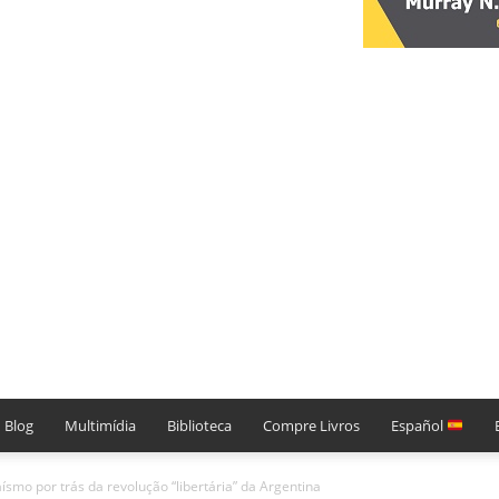
Blog
Multimídia
Biblioteca
Compre Livros
Español
smo por trás da revolução “libertária” da Argentina