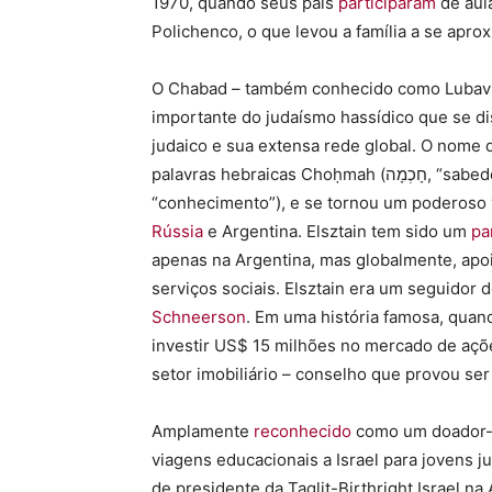
1970, quando seus pais
participaram
de aul
Polichenco, o que levou a família a se apro
O Chabad – também conhecido como Lubavi
importante do judaísmo hassídico que se di
judaico e sua extensa rede global. O nome
palavras hebraicas Choḥmah (חָכְמָה, “sabedoria”), Binah (בִּינָה, “entendimento”) e Da’at (דַּעַת,
“conhecimento”), e se tornou um poderoso v
Rússia
e Argentina. Elsztain tem sido um
pa
apenas na Argentina, mas globalmente, apo
serviços sociais. Elsztain era um seguidor 
Schneerson
. Em uma história famosa, quan
investir US$ 15 milhões no mercado de açõ
setor imobiliário – conselho que provou ser
Amplamente
reconhecido
como um doador-c
viagens educacionais a Israel para jovens j
de presidente da Taglit-Birthright Israel na 