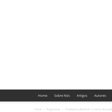
Home
Sobre Nós
Artigos
Autores
Início
Argentina
Chabad-Lubavitch: o ramo do judaí