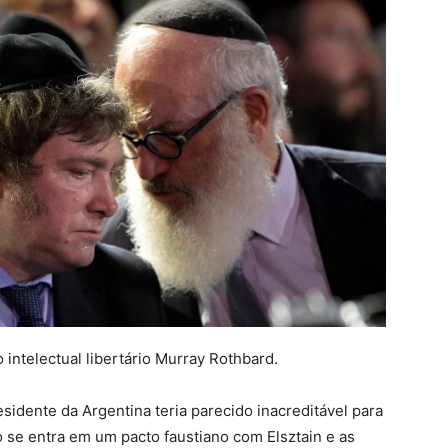
ntelectual libertário Murray Rothbard.
esidente da Argentina teria parecido inacreditável para
 se entra em um pacto faustiano com Elsztain e as