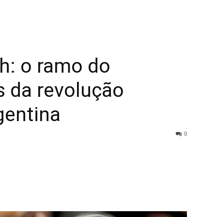
h: o ramo do
s da revolução
rgentina
0