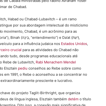
as de Cabalá ministradas pelo rabino Avraham Yosef
ximar de Chabad.
tch, Habad ou Chabad-Lubavitch – é um ramo
stingue por sua abordagem intelectual do misticismo
 do movimento, Chabad, é um acrônimo para as
eículo para a influência judaica nos
Estados Unidos
,
rceiro crucial
para as atividades do Chabad não
iando tudo, desde programas educacionais até
do Rebe de Lubavitch,
Rabi Menachem Mendel
do Elsztain
pediu
conselhos ao Rebe sobre como
es em 1991, o Rebe o aconselhou a se concentrar no
 extraordinariamente presciente e lucrativo.
have do projeto Taglit-Birthright, que organiza
udeus de língua inglesa, Elsztain também
detém
o título
Argentina. Dito isso, a conexão mais significativa de