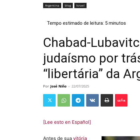
Argentina
blog
Israel
Chabad-Lubavitc
judaísmo por trá
“libertária” da A
Por
José Niño
-
22/07/2025
[Lee esto en Español]
Antes de sua
vitória