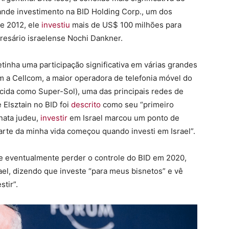
rande investimento na BID Holding Corp., um dos
de 2012, ele
investiu
mais de US$ 100 milhões para
resário israelense Nochi Dankner.
etinha uma participação significativa em várias grandes
am a Cellcom, a maior operadora de telefonia móvel do
ida como Super-Sol), uma das principais redes de
 Elsztain no BID foi
descrito
como seu “primeiro
nata judeu,
investir
em Israel marcou um ponto de
arte da minha vida começou quando investi em Israel”.
s e eventualmente perder o controle do BID em 2020,
el, dizendo que investe “para meus bisnetos” e vê
tir”.