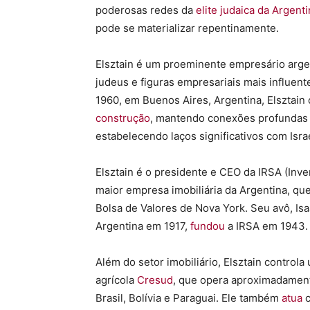
poderosas redes da
elite judaica da Argent
pode se materializar repentinamente.
Elsztain é um proeminente empresário arg
judeus e figuras empresariais mais influen
1960, em Buenos Aires, Argentina, Elsztain
construção
, mantendo conexões profundas
estabelecendo laços significativos com Israe
Elsztain é o presidente e CEO da IRSA (Inv
maior empresa imobiliária da Argentina, qu
Bolsa de Valores de Nova York. Seu avô, Is
Argentina em 1917,
fundou
a IRSA em 1943.
Além do setor imobiliário, Elsztain contro
agrícola
Cresud
, que opera aproximadament
Brasil, Bolívia e Paraguai. Ele também
atua