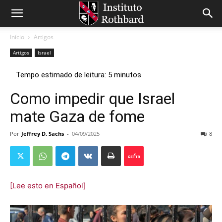
Início
Artigos
Artigos
Israel
Como impedir que Israel
mate Gaza de fome
Por
Jeffrey D. Sachs
-
04/09/2025
8
[Lee esto en Español]