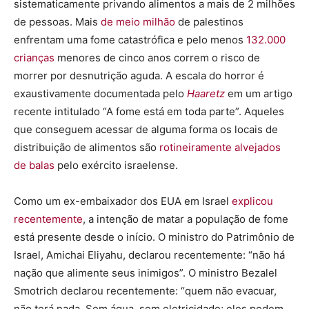
sistematicamente privando alimentos a mais de 2 milhões
de pessoas. Mais
de meio milhão
de palestinos
enfrentam uma fome catastrófica e pelo menos
132.000
crianças
menores de cinco anos correm o risco de
morrer por desnutrição aguda. A escala do horror é
exaustivamente documentada pelo
Haaretz
em um artigo
recente intitulado “A fome está em toda parte”. Aqueles
que conseguem acessar de alguma forma os locais de
distribuição de alimentos são
rotineiramente alvejados
de balas
pelo exército israelense.
Como um ex-embaixador dos EUA em Israel
explicou
recentemente
, a intenção de matar a população de fome
está presente desde o início. O ministro do Patrimônio de
Israel, Amichai Eliyahu, declarou recentemente: “não há
nação que alimente seus inimigos”. O ministro Bezalel
Smotrich declarou recentemente: “quem não evacuar,
não terá nada. Sem água, sem eletricidade; eles podem