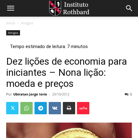
Início
Artigos
Artigos
Dez lições de economia para
iniciantes – Nona lição:
moeda e preços
Por
Ubiratan Jorge Iorio
-
29/10/2012
0