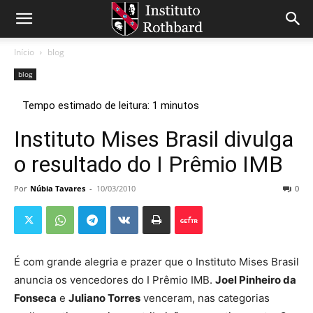
Início
blog
blog
Instituto Mises Brasil divulga
o resultado do I Prêmio IMB
Por
Núbia Tavares
-
10/03/2010
0
É com grande alegria e prazer que o Instituto Mises Brasil
anuncia os vencedores do I Prêmio IMB.
Joel Pinheiro da
Fonseca
e
Juliano Torres
venceram, nas categorias