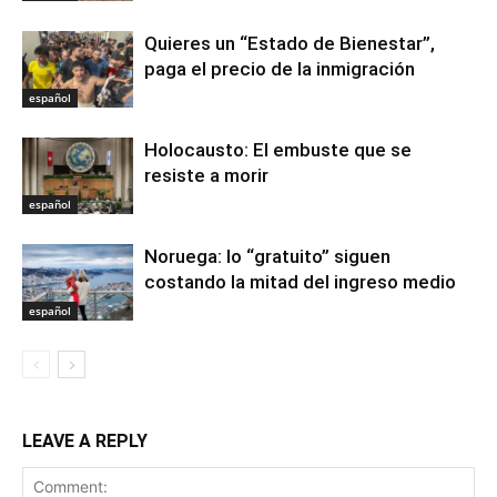
Quieres un “Estado de Bienestar”,
paga el precio de la inmigración
español
Holocausto: El embuste que se
resiste a morir
español
Noruega: lo “gratuito” siguen
costando la mitad del ingreso medio
español
LEAVE A REPLY