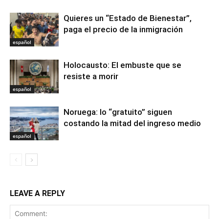
Quieres un “Estado de Bienestar”,
paga el precio de la inmigración
español
Holocausto: El embuste que se
resiste a morir
español
Noruega: lo “gratuito” siguen
costando la mitad del ingreso medio
español
LEAVE A REPLY