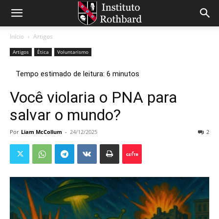
Início
Artigos
Artigos
Ética
Voluntarismo
Você violaria o PNA para
salvar o mundo?
Por
Liam McCollum
-
24/12/2025
2