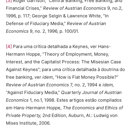
[3]
Roger Garrison, “Central Banking, Free Banking, and
Financial Crises,”
Review of Austrian Economics
9, no.2,
1996, p. 117; George Selgin & Lawrence White, “In
Defense of Fiduciary Media,”
Review of Austrian
Economics
9, no. 2, 1996, p. 100/01.
[4]
Para uma crítica detalhada a Keynes, ver Hans-
Hermann Hoppe, “Theory of Employment, Money,
Interest, and the Capitalist Process: The Misesian Case
Against Keynes”; para uma crítica detalhada à doutrina do
free banking, ver
idem
, “How is Fiat Money Possible?”
Review of Austrian Economics
7, no. 2, 1994 e
idem,
“Against Fiduciary Media,”
Quarterly Journal of Austrian
Economics
1, no.1, 1998. Estes artigos estão compilados
em Hans-Hermann Hoppe,
The Economics and Ethics of
Private Property,
2nd Edition, Auburn, Al.: Ludwig von
Mises Institute, 2006.