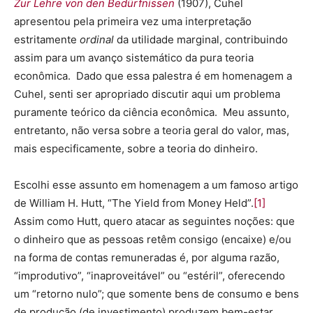
Zur Lehre von den Bedürfnissen
(1907), Cuhel
apresentou pela primeira vez uma interpretação
estritamente
ordinal
da utilidade marginal, contribuindo
assim para um avanço sistemático da pura teoria
econômica. Dado que essa palestra é em homenagem a
Cuhel, senti ser apropriado discutir aqui um problema
puramente teórico da ciência econômica. Meu assunto,
entretanto, não versa sobre a teoria geral do valor, mas,
mais especificamente, sobre a teoria do dinheiro.
Escolhi esse assunto em homenagem a um famoso artigo
de William H. Hutt, “The Yield from Money Held”.
[1]
Assim como Hutt, quero atacar as seguintes noções: que
o dinheiro que as pessoas retêm consigo (encaixe) e/ou
na forma de contas remuneradas é, por alguma razão,
“improdutivo”, “inaproveitável” ou “estéril”, oferecendo
um “retorno nulo”; que somente bens de consumo e bens
de produção (de investimento) produzem bem-estar