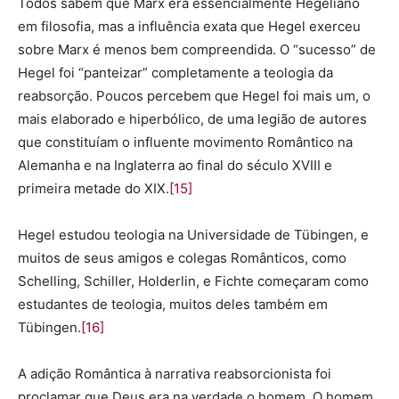
Todos sabem que Marx era essencialmente Hegeliano
em filosofia, mas a influência exata que Hegel exerceu
sobre Marx é menos bem compreendida. O “sucesso” de
Hegel foi “panteizar” completamente a teologia da
reabsorção. Poucos percebem que Hegel foi mais um, o
mais elaborado e hiperbólico, de uma legião de autores
que constituíam o influente movimento Romântico na
Alemanha e na Inglaterra ao final do século XVIII e
primeira metade do XIX.
[15]
Hegel estudou teologia na Universidade de Tübingen, e
muitos de seus amigos e colegas Românticos, como
Schelling, Schiller, Holderlin, e Fichte começaram como
estudantes de teologia, muitos deles também em
Tübingen.
[16]
A adição Romântica à narrativa reabsorcionista foi
proclamar que Deus era na verdade o homem. O homem,