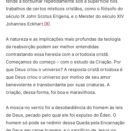
tende a borbulhar repetidamente sob a superfície nos
trabalhos de certos místicos cristãos, como o filósofo do
século IX John Scotus Erigena, e o Meister do século XIV
Johannes Eckhart.
[8]
A natureza e as implicações mais profundas da teologia
da reabsorção podem ser melhor entendidas
contrastando essa heresia com a ortodoxia cristã.
Começamos do começo – com o estudo da Criação. Por
que Deus criou o universo? A resposta cristã ortodoxa é
que Deus criou o universo por motivo de seu amor
benevolente e transbordante por suas criaturas. A
criação, dessa forma, foi boa e maravilhosa.
A mosca no verniz foi a desobediência do homem às leis
de Deus, pecado pelo qual ele foi expulso do Éden. O
homem só pode se redimir dessa Queda pela Encarnação
de Deus em carne humana, e o sacrifício de Jesus na