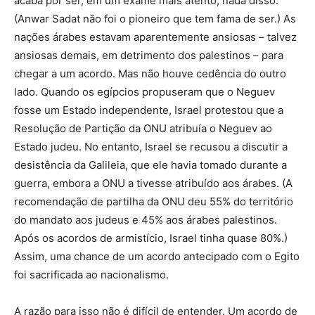
acaba por ser, em um exame mais atento, nada disso.
(Anwar Sadat não foi o pioneiro que tem fama de ser.) As
nações árabes estavam aparentemente ansiosas – talvez
ansiosas demais, em detrimento dos palestinos – para
chegar a um acordo. Mas não houve cedência do outro
lado. Quando os egípcios propuseram que o Neguev
fosse um Estado independente, Israel protestou que a
Resolução de Partição da ONU atribuía o Neguev ao
Estado judeu. No entanto, Israel se recusou a discutir a
desistência da Galileia, que ele havia tomado durante a
guerra, embora a ONU a tivesse atribuído aos árabes. (A
recomendação de partilha da ONU deu 55% do território
do mandato aos judeus e 45% aos árabes palestinos.
Após os acordos de armistício, Israel tinha quase 80%.)
Assim, uma chance de um acordo antecipado com o Egito
foi sacrificada ao nacionalismo.
A razão para isso não é difícil de entender. Um acordo de