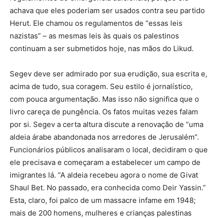
achava que eles poderiam ser usados contra seu partido
Herut. Ele chamou os regulamentos de “essas leis
nazistas” – as mesmas leis às quais os palestinos
continuam a ser submetidos hoje, nas mãos do Likud.
Segev deve ser admirado por sua erudição, sua escrita e,
acima de tudo, sua coragem. Seu estilo é jornalístico,
com pouca argumentação. Mas isso não significa que o
livro careça de pungência. Os fatos muitas vezes falam
por si. Segev a certa altura discute a renovação de “uma
aldeia árabe abandonada nos arredores de Jerusalém”.
Funcionários públicos analisaram o local, decidiram o que
ele precisava e começaram a estabelecer um campo de
imigrantes lá. “A aldeia recebeu agora o nome de Givat
Shaul Bet. No passado, era conhecida como Deir Yassin.”
Esta, claro, foi palco de um massacre infame em 1948;
mais de 200 homens, mulheres e crianças palestinas