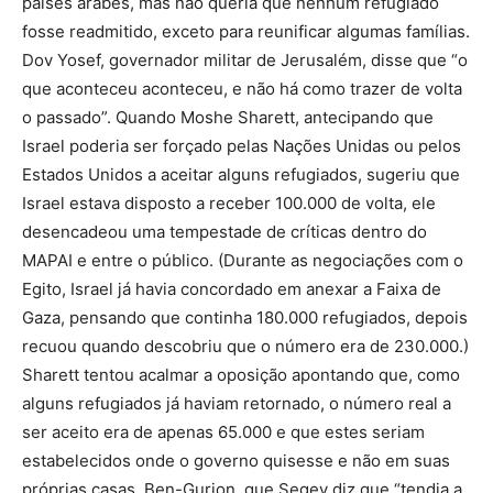
países árabes, mas não queria que nenhum refugiado
fosse readmitido, exceto para reunificar algumas famílias.
Dov Yosef, governador militar de Jerusalém, disse que “o
que aconteceu aconteceu, e não há como trazer de volta
o passado”. Quando Moshe Sharett, antecipando que
Israel poderia ser forçado pelas Nações Unidas ou pelos
Estados Unidos a aceitar alguns refugiados, sugeriu que
Israel estava disposto a receber 100.000 de volta, ele
desencadeou uma tempestade de críticas dentro do
MAPAI e entre o público. (Durante as negociações com o
Egito, Israel já havia concordado em anexar a Faixa de
Gaza, pensando que continha 180.000 refugiados, depois
recuou quando descobriu que o número era de 230.000.)
Sharett tentou acalmar a oposição apontando que, como
alguns refugiados já haviam retornado, o número real a
ser aceito era de apenas 65.000 e que estes seriam
estabelecidos onde o governo quisesse e não em suas
próprias casas. Ben-Gurion, que Segev diz que “tendia a