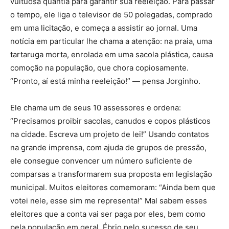
vultuosa quantia para garantir sua reeleição. Para passar
o tempo, ele liga o televisor de 50 polegadas, comprado
em uma licitação, e começa a assistir ao jornal. Uma
notícia em particular lhe chama a atenção: na praia, uma
tartaruga morta, enrolada em uma sacola plástica, causa
comoção na população, que chora copiosamente.
“Pronto, aí está minha reeleição!” — pensa Jorginho.
Ele chama um de seus 10 assessores e ordena:
“Precisamos proibir sacolas, canudos e copos plásticos
na cidade. Escreva um projeto de lei!” Usando contatos
na grande imprensa, com ajuda de grupos de pressão,
ele consegue convencer um número suficiente de
comparsas a transformarem sua proposta em legislação
municipal. Muitos eleitores comemoram: “Ainda bem que
votei nele, esse sim me representa!” Mal sabem esses
eleitores que a conta vai ser paga por eles, bem como
pela população em geral. Ébrio pelo sucesso de seu