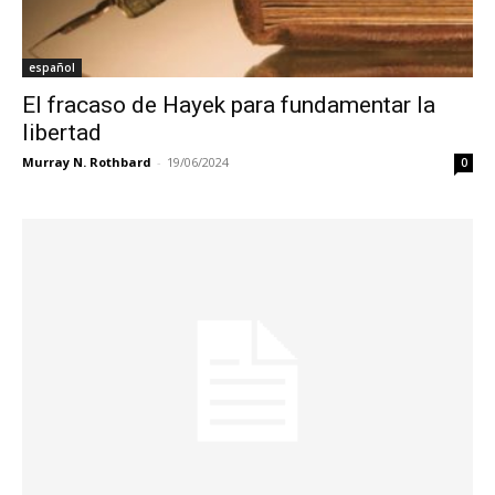
español
El fracaso de Hayek para fundamentar la
libertad
Murray N. Rothbard
-
19/06/2024
0