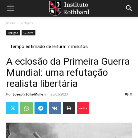
Início
Artigos
Artigos
Guerra
A eclosão da Primeira Guerra
Mundial: uma refutação
realista libertária
Por
Joseph Solis-Mullen
-
25/03/2023
0