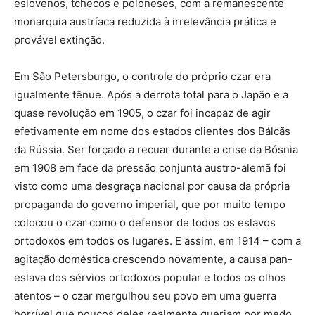
eslovenos, tchecos e poloneses, com a remanescente
monarquia austríaca reduzida à irrelevância prática e
provável extinção.
Em São Petersburgo, o controle do próprio czar era
igualmente tênue. Após a derrota total para o Japão e a
quase revolução em 1905, o czar foi incapaz de agir
efetivamente em nome dos estados clientes dos Bálcãs
da Rússia. Ser forçado a recuar durante a crise da Bósnia
em 1908 em face da pressão conjunta austro-alemã foi
visto como uma desgraça nacional por causa da própria
propaganda do governo imperial, que por muito tempo
colocou o czar como o defensor de todos os eslavos
ortodoxos em todos os lugares. E assim, em 1914 – com a
agitação doméstica crescendo novamente, a causa pan-
eslava dos sérvios ortodoxos popular e todos os olhos
atentos – o czar mergulhou seu povo em uma guerra
horrível que poucos deles realmente queriam por medo