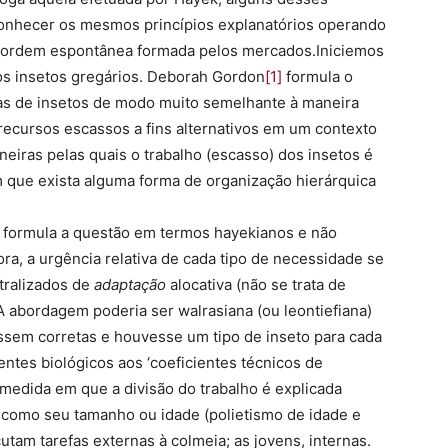
conhecer os mesmos princípios explanatórios operando
a ordem espontânea formada pelos mercados.Iniciemos
s insetos gregários. Deborah Gordon
[1]
formula o
ias de insetos de modo muito semelhante à maneira
ecursos escassos a fins alternativos em um contexto
aneiras pelas quais o trabalho (escasso) dos insetos é
em que exista alguma forma de organização hierárquica
 formula a questão em termos hayekianos e não
ra, a urgência relativa de cada tipo de necessidade se
tralizados de
adaptação
alocativa (não se trata de
 A abordagem poderia ser walrasiana (ou leontiefiana)
ssem corretas e houvesse um tipo de inseto para cada
entes biológicos aos ‘coeficientes técnicos de
 medida em que a divisão do trabalho é explicada
, como seu tamanho ou idade (polietismo de idade e
utam tarefas externas à colmeia; as jovens, internas.