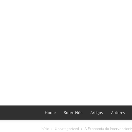
Home
Sobre Nós
Artigos
Autores
Início
Uncategorized
A Economia do Intervencion