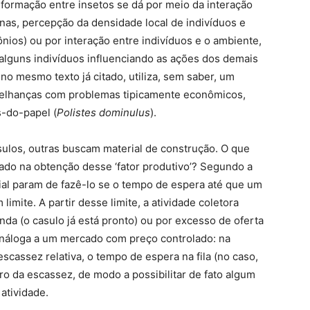
nformação entre insetos se dá por meio da interação
enas, percepção da densidade local de indivíduos e
nios) ou por interação entre indivíduos e o ambiente,
alguns indivíduos influenciando as ações dos demais
 no mesmo texto já citado, utiliza, sem saber, um
elhanças com problemas tipicamente econômicos,
s-do-papel (
Polistes dominulus
).
los, outras buscam material de construção. O que
ado na obtenção desse ‘fator produtivo’? Segundo a
ial param de fazê-lo se o tempo de espera até que um
 limite. A partir desse limite, a atividade coletora
anda (o casulo já está pronto) ou por excesso de oferta
 análoga a um mercado com preço controlado: na
scassez relativa, o tempo de espera na fila (no caso,
ro da escassez, de modo a possibilitar de fato algum
atividade.