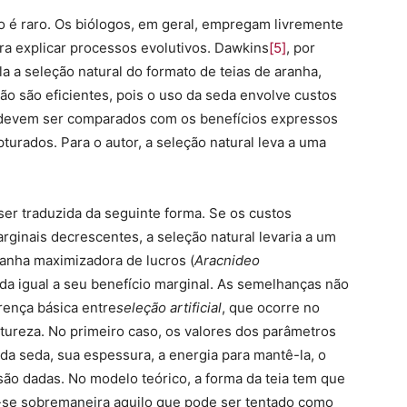
o é raro. Os biólogos, em geral, empregam livremente
a explicar processos evolutivos. Dawkins
[5]
, por
a seleção natural do formato de teias de aranha,
o são eficientes, pois o uso da seda envolve custos
e devem ser comparados com os benefícios expressos
turados. Para o autor, a seleção natural leva a uma
er traduzida da seguinte forma. Se os custos
rginais decrescentes, a seleção natural levaria a um
ranha maximizadora de lucros (
Aracnideo
eda igual a seu benefício marginal. As semelhanças não
rença básica entre
seleção artificial
, que ocorre no
atureza. No primeiro caso, os valores dos parâmetros
 da seda, sua espessura, a energia para mantê-la, o
 são dadas. No modelo teórico, a forma da teia tem que
-se sobremaneira aquilo que pode ser tentado como