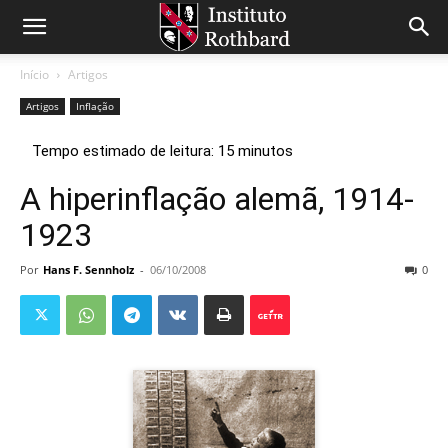
Início
Artigos
Artigos
Inflação
A hiperinflação alemã, 1914-
1923
Por
Hans F. Sennholz
-
06/10/2008
0