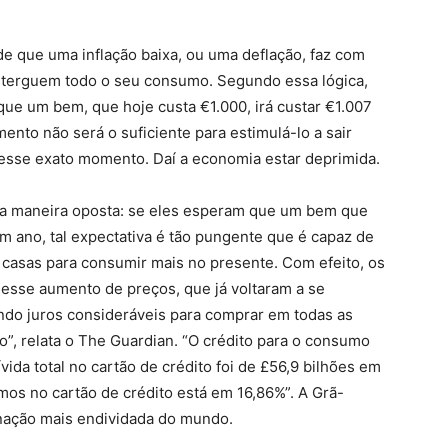
e que uma inflação baixa, ou uma deflação, faz com
terguem todo o seu consumo. Segundo essa lógica,
ue um bem, que hoje custa €1.000, irá custar €1.007
ento não será o suficiente para estimulá-lo a sair
esse exato momento. Daí a economia estar deprimida.
 da maneira oposta: se eles esperam que um bem que
 um ano, tal expectativa é tão pungente que é capaz de
 casas para consumir mais no presente. Com efeito, os
 nesse aumento de preços, que já voltaram a se
ndo juros consideráveis para comprar em todas as
do”, relata o The Guardian. “O crédito para o consumo
ida total no cartão de crédito foi de £56,9 bilhões em
mos no cartão de crédito está em 16,86%”. A Grã-
 nação mais endividada do mundo.