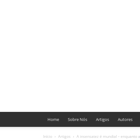
Home
Sobre Nós
Artigos
Autores
Início
Artigos
A insensatez é mundial – enquanto a