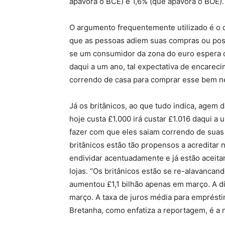
apavora o BCE) e 1,6% (que apavora o BOE).
O argumento frequentemente utilizado é o d
que as pessoas adiem suas compras ou pos
se um consumidor da zona do euro espera q
daqui a um ano, tal expectativa de encarecim
correndo de casa para comprar esse bem n
Já os britânicos, ao que tudo indica, agem
hoje custa £1.000 irá custar £1.016 daqui a
fazer com que eles saiam correndo de suas
britânicos estão tão propensos a acreditar
endividar acentuadamente e já estão aceita
lojas. “Os britânicos estão se re-alavancan
aumentou £1,1 bilhão apenas em março. A dív
março. A taxa de juros média para emprésti
Bretanha, como enfatiza a reportagem, é a