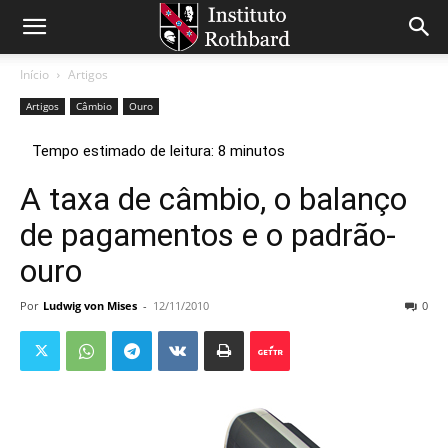
Início
Artigos
Artigos
Câmbio
Ouro
A taxa de câmbio, o balanço
de pagamentos e o padrão-
ouro
Por
Ludwig von Mises
-
12/11/2010
0