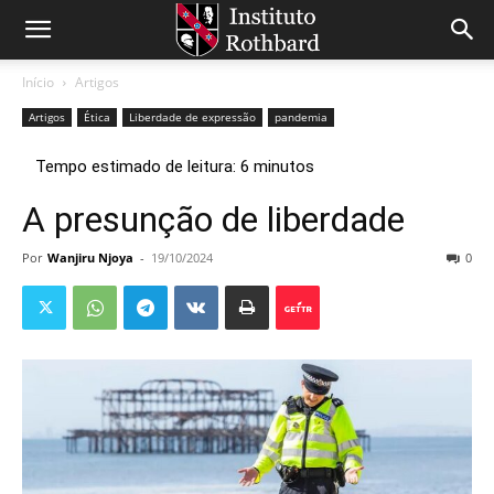
Início
Artigos
Artigos
Ética
Liberdade de expressão
pandemia
A presunção de liberdade
Por
Wanjiru Njoya
-
19/10/2024
0