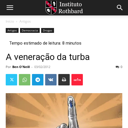
Início
Artigos
Artigos
Democracia
Drogas
A veneração da turba
Por
Ben O'Neill
-
03/02/2012
0