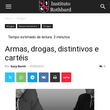
Início
Artigos
Artigos
Desarmamento |
Drogas
Armas, drogas, distintivos e
cartéis
Por
Gary North
-
07/09/2013
0