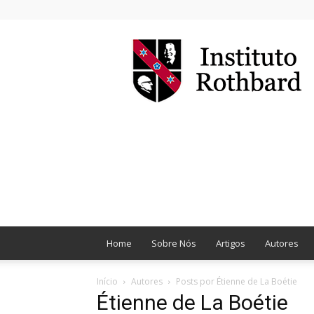
Instituto
Rothbard
Brasil
Home
Sobre Nós
Artigos
Autores
Início
Autores
Posts por Étienne de La Boétie
Étienne de La Boétie