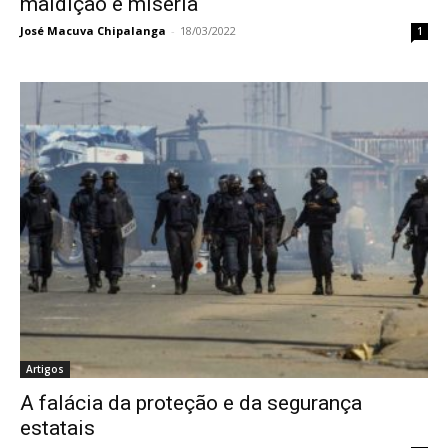
maldição e miséria
José Macuva Chipalanga
-
18/03/2022
1
Artigos
A falácia da proteção e da segurança
estatais