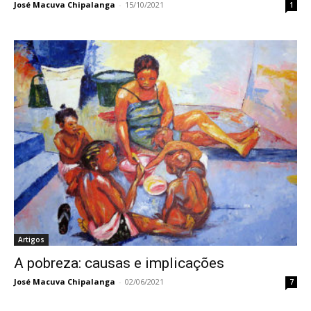
José Macuva Chipalanga
-
15/10/2021
1
Artigos
A pobreza: causas e implicações
José Macuva Chipalanga
-
02/06/2021
7