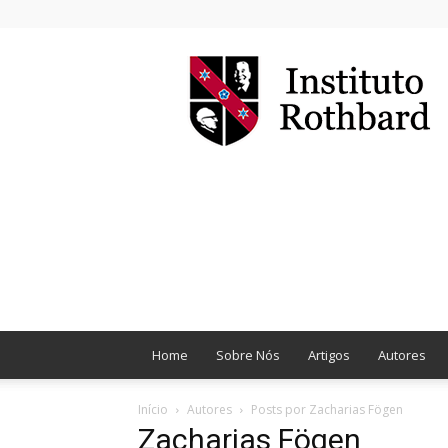
Instituto
Rothbard
Brasil
Home
Sobre Nós
Artigos
Autores
Início
Autores
Posts por Zacharias Fögen
Zacharias Fögen