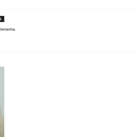
S
 Alemanha.