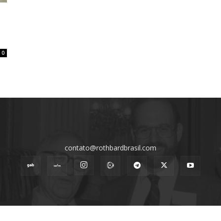
0
contato@rothbardbrasil.com