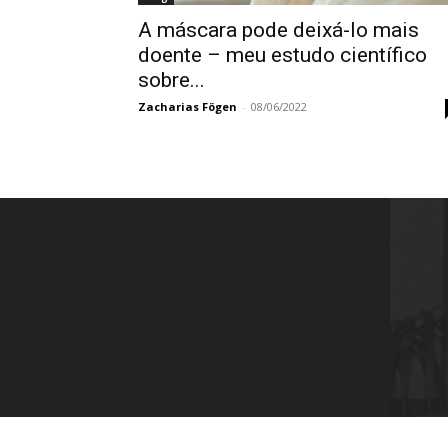
A máscara pode deixá-lo mais
doente – meu estudo científico
sobre...
Zacharias Fögen
-
08/06/2022
Instituto Rothbard