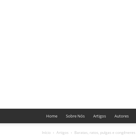
Home
Sobre Nós
Artigos
Autores
Início
Artigos
Baratas, ratos, pulgas e congênere