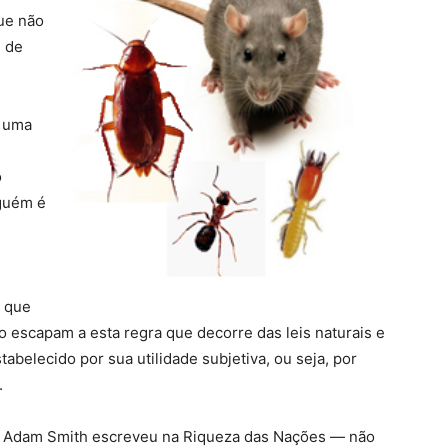
ue não
e de
m uma
o
guém é
, que
 escapam a esta regra que decorre das leis naturais e
belecido por sua utilidade subjetiva, ou seja, por
.
ue Adam Smith escreveu na Riqueza das Nações — não