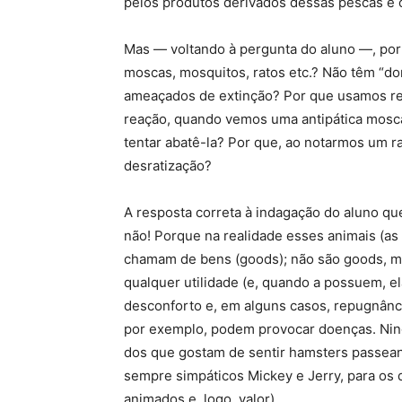
pelos produtos derivados dessas pescas e 
Mas — voltando à pergunta do aluno —, por q
moscas, mosquitos, ratos etc.? Não têm “d
ameaçados de extinção? Por que usamos re
reação, quando vemos uma antipática mosca
tentar abatê-la? Por que, ao notarmos um
desratização?
A resposta correta à indagação do aluno qu
não! Porque na realidade esses animais (as
chamam de bens (goods); não são goods, m
qualquer utilidade (e, quando a possuem, e
desconforto e, em alguns casos, repugnânci
por exemplo, podem provocar doenças. Nin
dos que gostam de sentir hamsters passea
sempre simpáticos Mickey e Jerry, para os
animados e, logo, valor).