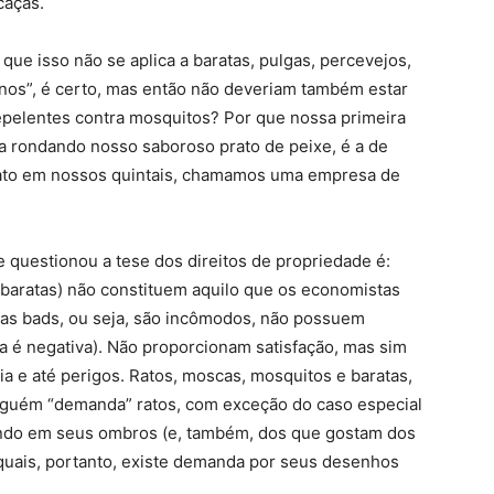
caças.
ue isso não se aplica a baratas, pulgas, percevejos,
onos”, é certo, mas então não deveriam também estar
pelentes contra mosquitos? Por que nossa primeira
 rondando nosso saboroso prato de peixe, é a de
 rato em nossos quintais, chamamos uma empresa de
e questionou a tese dos direitos de propriedade é:
 baratas) não constituem aquilo que os economistas
as bads, ou seja, são incômodos, não possuem
la é negativa). Não proporcionam satisfação, mas sim
a e até perigos. Ratos, moscas, mosquitos e baratas,
guém “demanda” ratos, com exceção do caso especial
ndo em seus ombros (e, também, dos que gostam dos
 quais, portanto, existe demanda por seus desenhos