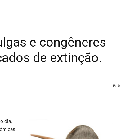
pulgas e congêneres
ados de extinção.
0
o dia,
nômicas