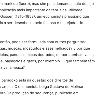
m mark up (lucro), mas sim pela demanda, pelo desejo
plicação mais importante da teoria da utilidade
h Gossen (1810-1858), um economista prussiano que
ia a ser descoberto pelo famoso e festejado trio
 então, pode ser formulada com outras perguntas:
lgas, moscas, mosquitos e assemelhados? E por que
leias, pandas e micos dourados, embora tenham valor,
es, papagaios e gatos, por exemplo — que também têm
rrível ameaça?
e paradoxo está na questão dos direitos de
e ampla. O economista belga Gustave de Molinari
ivro Da produção de segurança, publicado em