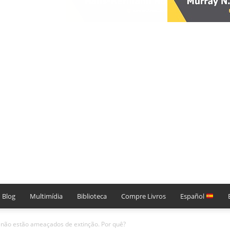
Blog
Multimídia
Biblioteca
Compre Livros
Español
s não estão ameaçados de extinção. Por quê?