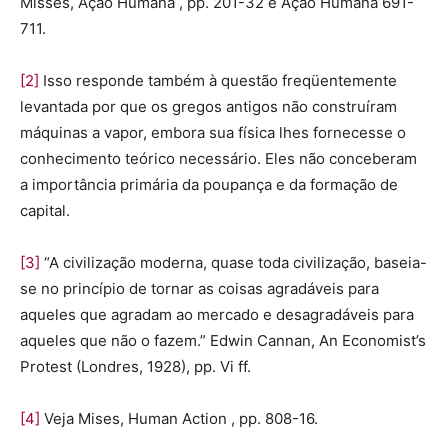
Misses, Ação Humana , pp. 201-32 e Ação Humana 691-
711.
[2]
Isso responde também à questão freqüentemente
levantada por que os gregos antigos não construíram
máquinas a vapor, embora sua física lhes fornecesse o
conhecimento teórico necessário. Eles não conceberam
a importância primária da poupança e da formação de
capital.
[3]
“A civilização moderna, quase toda civilização, baseia-
se no princípio de tornar as coisas agradáveis ​​para
aqueles que agradam ao mercado e desagradáveis ​​para
aqueles que não o fazem.” Edwin Cannan, An Economist’s
Protest (Londres, 1928), pp. Vi ff.
[4]
Veja Mises, Human Action , pp. 808-16.