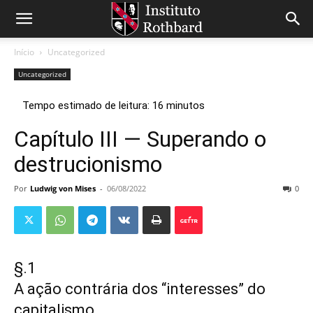
Início
Uncategorized
Uncategorized
Capítulo III — Superando o
destrucionismo
Por
Ludwig von Mises
-
06/08/2022
0
§.1
A
ação contrária dos “interesses” do
capitalismo