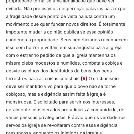
propriedade torna-se uma ilegalidade que deve ser
evitada. Não precisamos desperdiçar palavras para expor
a fragilidade desse ponto de vista na luta contra um
movimento que quer fundar novos direitos. É totalmente
impotente mudar a opinião pública se essa opinião
condenou a propriedade. Seus beneficiários reconhecem
isso com horror e voltam em sua angústia para a Igreja,
com o estranho pedido de que a Igreja mantenha os
misera plebs modestos e humildes, combata a cobiça e
desvie os olhos dos destituídos de bens dos bens
terrestres para as coisas celestiais.
[5]
O cristianismo
deve ser mantido vivo para que o povo não se torne
cobiçoso, mas a exigência assim feita à Igreja é
monstruosa. É solicitado para servir aos interesses,
geralmente considerados prejudiciais à comunidade, de
várias pessoas privilegiadas. É óbvio que os verdadeiros
servos da Igreja se revoltaram contra essa exigência
presunçosa, enquanto os inimigos da Igreja a