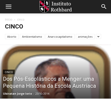
Início
cinco
CINCO
Aborto
Ambientalismo
Anarcocapitalismo
animações
CINCO
Dos Pós-Escolásticos a Menger: uma
Pequena História da Escola Austríaca
Ubiratan Jorge Iorio
-
23/10/2014