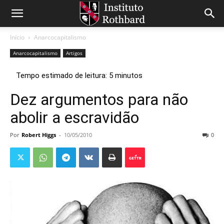
Início
Anarcocapitalismo
Anarcocapitalismo
Artigos
Dez argumentos para não
abolir a escravidão
Por
Robert Higgs
-
10/05/2010
0