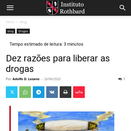
Início
blog
blog
Drogas
Dez razões para liberar as
drogas
Por
Adolfo D. Lozano
-
26/06/2020
1