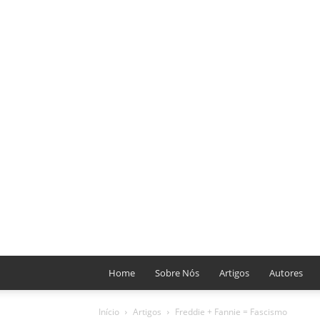
Home
Sobre Nós
Artigos
Autores
Início
Artigos
Freddie + Fannie = Fascismo