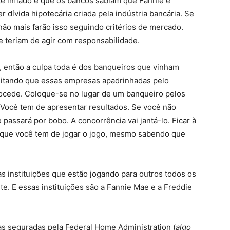
e inflado é que os bancos sabiam que Fannie e
dívida hipotecária criada pela indústria bancária. Se
ão mais farão isso seguindo critérios de mercado.
e teriam de agir com responsabilidade.
, então a culpa toda é dos banqueiros que vinham
ditando que essas empresas apadrinhadas pelo
rocede. Coloque-se no lugar de um banqueiro pelos
 Você tem de apresentar resultados. Se você não
 passará por bobo. A concorrência vai jantá-lo. Ficar à
a que você tem de jogar o jogo, mesmo sabendo que
 instituições que estão jogando para outros todos os
e. E essas instituições são a Fannie Mae e a Freddie
as seguradas pela Federal Home Administration (
algo