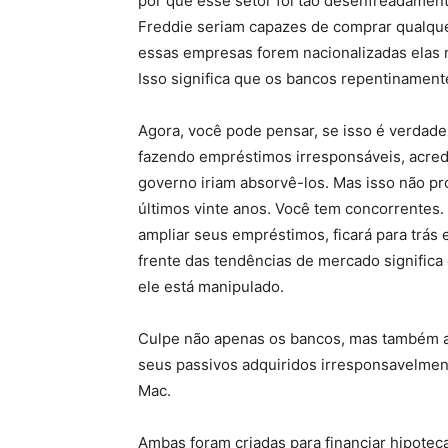
por que esse setor foi tão desenfreadament
Freddie seriam capazes de comprar qualquer 
essas empresas forem nacionalizadas elas n
Isso significa que os bancos repentinament
Agora, você pode pensar, se isso é verdade
fazendo empréstimos irresponsáveis, acre
governo iriam absorvê-los. Mas isso não p
últimos vinte anos. Você tem concorrentes.
ampliar seus empréstimos, ficará para trás e
frente das tendências de mercado signific
ele está manipulado.
Culpe não apenas os bancos, mas também as
seus passivos adquiridos irresponsavelment
Mac.
Ambas foram criadas para financiar hipotec