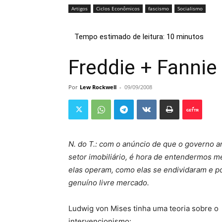
Artigos
Ciclos Econômicos
fascismo
Socialismo
Freddie + Fannie
Por
Lew Rockwell
-
09/09/2008
N. do T.: com o anúncio de que o governo a
setor imobiliário, é hora de entendermos 
elas operam, como elas se endividaram e po
genuíno livre mercado.
Ludwig von Mises tinha uma teoria sobre o
intervencionismo: