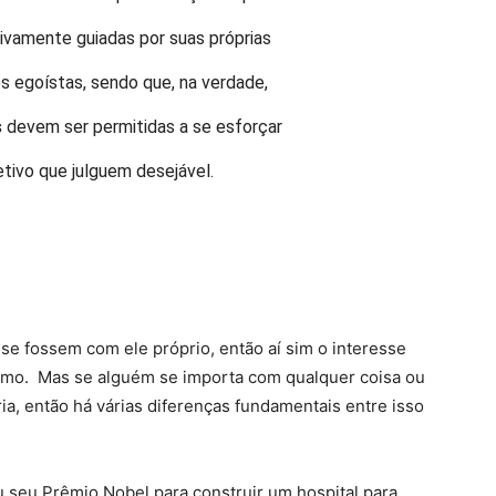
vamente guiadas por suas próprias
s egoístas, sendo que, na verdade,
s
devem ser permitidas a se esforçar
etivo que julguem desejável.
e fossem com ele próprio, então aí sim o interesse
smo. Mas se alguém se importa com qualquer coisa ou
ia, então há várias diferenças fundamentais entre isso
 seu Prêmio Nobel para construir um hospital para