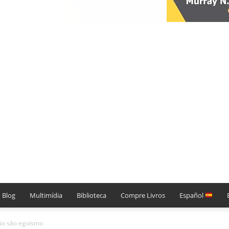
Blog
Multimídia
Biblioteca
Compre Livros
Español
não são egoísmo