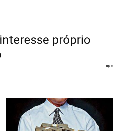
interesse próprio
o
0