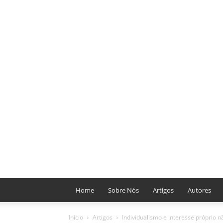
Home
Sobre Nós
Artigos
Autores
Início
Artigos
Individualismo e interesse próprio 