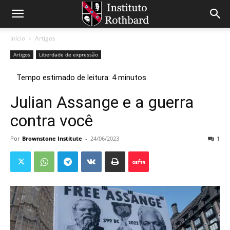
Início
Artigos
Artigos
Liberdade de expressão
Julian Assange e a guerra
contra você
Por
Brownstone Institute
-
24/06/2023
1