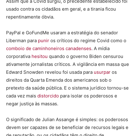
Assim que a Covid surgiu, o precedente estabelecido foi
usado contra os cidadãos em geral, e a tirania ficou
repentinamente óbvia.
PayPal e GoFundMe usaram a estratégia do senador
Liberman para
punir
os críticos do regime Covid como o
comboio de caminhoneiros canadenses
. A mídia
corporativa
hesitou
quando o governo Biden censurou
ativamente jornalistas críticos. A vigilância em massa que
Edward Snowden revelou foi usada para
usurpar
os
direitos da Quarta Emenda dos americanos sob o
pretexto da saúde pública. E o sistema jurídico tornou-se
cada vez mais
distorcido
para isolar os poderosos e
negar justiça às massas.
O significado de Julian Assange é simples: os poderosos
devem ser capazes de se beneficiar de recursos legais e
de reputação, ou os cidadãos têm o direito de