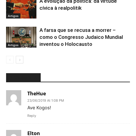
A evolução da política: da virtude
cívica à realpolitik
Artigos
A farsa que se recusa a morrer –
como o Congresso Judaico Mundial
inventou o Holocausto
Artigos
2 COMMENTS
TheHue
23/06/2019 At 1:08 PM
Ave Kogos!
Reply
Elton