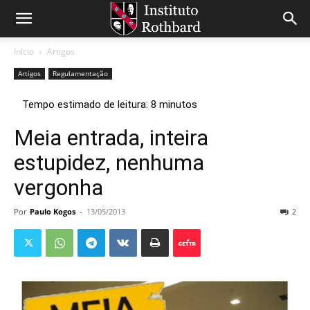
Início
Artigos
Artigos
Regulamentação
Meia entrada, inteira
estupidez, nenhuma
vergonha
Por
Paulo Kogos
-
13/05/2013
2