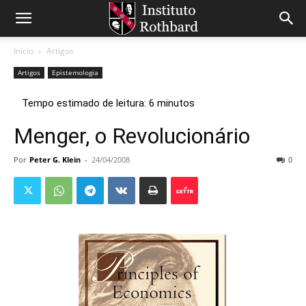
Início
Artigos
Artigos
Epistemologia
Menger, o Revolucionário
Por
Peter G. Klein
-
24/04/2008
0