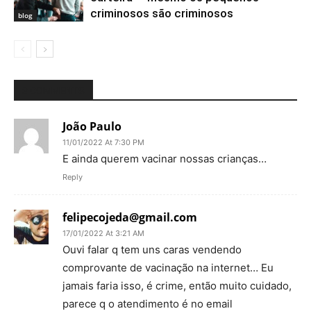
criminosos são criminosos
blog
3 COMMENTS
João Paulo
11/01/2022 At 7:30 PM
E ainda querem vacinar nossas crianças…
Reply
felipecojeda@gmail.com
17/01/2022 At 3:21 AM
Ouvi falar q tem uns caras vendendo
comprovante de vacinação na internet… Eu
jamais faria isso, é crime, então muito cuidado,
parece q o atendimento é no email