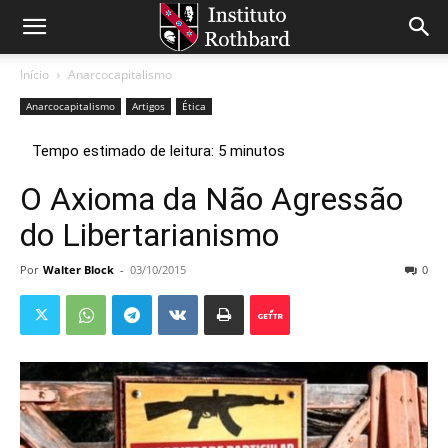
Início
Anarcocapitalismo
Anarcocapitalismo
Artigos
Ética
O Axioma da Não Agressão
do Libertarianismo
Por
Walter Block
-
03/10/2015
0