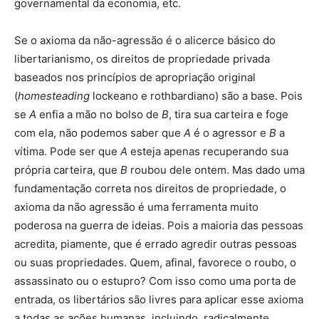
governamental da economia, etc.
Se o axioma da não-agressão é o alicerce básico do
libertarianismo, os direitos de propriedade privada
baseados nos princípios de apropriação original
(
homesteading
lockeano e rothbardiano) são a base. Pois
se
A
enfia a mão no bolso de
B
, tira sua carteira e foge
com ela, não podemos saber que
A
é o agressor e
B
a
vítima. Pode ser que
A
esteja apenas recuperando sua
própria carteira, que
B
roubou dele ontem. Mas dado uma
fundamentação correta nos direitos de propriedade, o
axioma da não agressão é uma ferramenta muito
poderosa na guerra de ideias. Pois a maioria das pessoas
acredita, piamente, que é errado agredir outras pessoas
ou suas propriedades. Quem, afinal, favorece o roubo, o
assassinato ou o estupro? Com isso como uma porta de
entrada, os libertários são livres para aplicar esse axioma
a todas as ações humanas, incluindo, radicalmente,