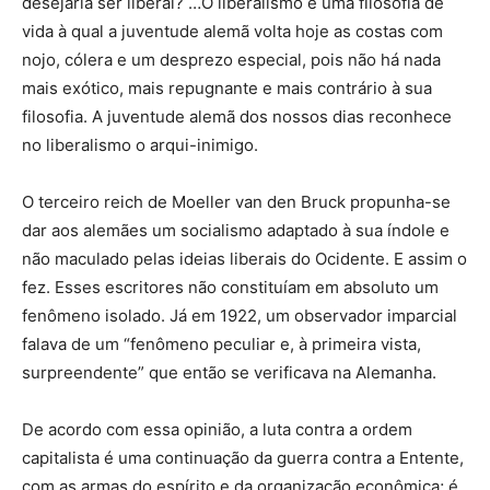
desejaria ser liberal? …O liberalismo é uma filosofia de
vida à qual a juventude alemã volta hoje as costas com
nojo, cólera e um desprezo especial, pois não há nada
mais exótico, mais repugnante e mais contrário à sua
filosofia. A juventude alemã dos nossos dias reconhece
no liberalismo o arqui-inimigo.
O terceiro reich de Moeller van den Bruck propunha-se
dar aos alemães um socialismo adaptado à sua índole e
não maculado pelas ideias liberais do Ocidente. E assim o
fez. Esses escritores não constituíam em absoluto um
fenômeno isolado. Já em 1922, um observador imparcial
falava de um “fenômeno peculiar e, à primeira vista,
surpreendente” que então se verificava na Alemanha.
De acordo com essa opinião, a luta contra a ordem
capitalista é uma continuação da guerra contra a Entente,
com as armas do espírito e da organização econômica; é