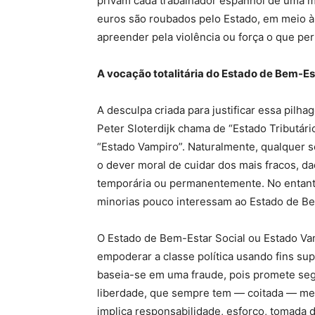
privam cada trabalhador espanhol de uma m
euros são roubados pelo Estado, em meio à
apreender pela violência ou força o que per
A vocação totalitária do Estado de Bem-Es
A desculpa criada para justificar essa pil
Peter Sloterdijk chama de “Estado Tributár
“Estado Vampiro”. Naturalmente, qualquer s
o dever moral de cuidar dos mais fracos, 
temporária ou permanentemente. No entanto,
minorias pouco interessam ao Estado de Bem
O Estado de Bem-Estar Social ou Estado Va
empoderar a classe política usando fins su
baseia-se em uma fraude, pois promete segu
liberdade, que sempre tem — coitada — men
implica responsabilidade, esforço, tomada 