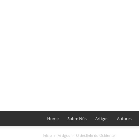
Home
Sobre Nós
Artigos
Autores
Início
Artigos
O declínio do Ocidente