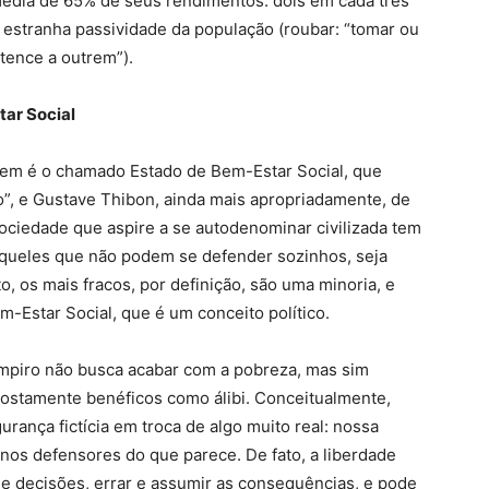
édia de 65% de seus rendimentos: dois em cada três
 estranha passividade da população (roubar: “tomar ou
tence a outrem”).
tar Social
hagem é o chamado Estado de Bem-Estar Social, que
io”, e Gustave Thibon, ainda mais apropriadamente, de
ociedade que aspire a se autodenominar civilizada tem
daqueles que não podem se defender sozinhos, seja
 os mais fracos, por definição, são uma minoria, e
-Estar Social, que é um conceito político.
mpiro não busca acabar com a pobreza, mas sim
postamente benéficos como álibi. Conceitualmente,
rança fictícia em troca de algo muito real: nossa
os defensores do que parece. De fato, a liberdade
de decisões, errar e assumir as consequências, e pode