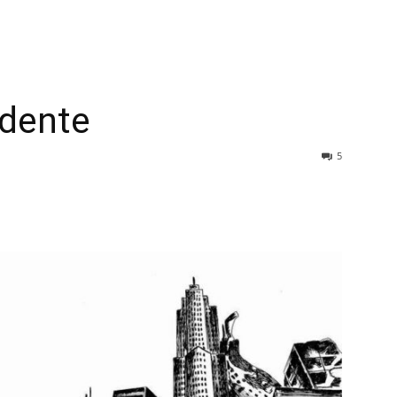
idente
5