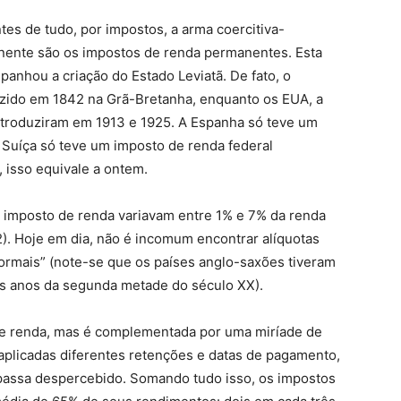
tes de tudo, por impostos, a arma coercitiva-
ponente são os impostos de renda permanentes. Esta
anhou a criação do Estado Leviatã. De fato, o
uzido em 1842 na Grã-Bretanha, enquanto os EUA, a
introduziram em 1913 e 1925. A Espanha só teve um
Suíça só teve um imposto de renda federal
 isso equivale a ontem.
do imposto de renda variavam entre 1% e 7% da renda
). Hoje em dia, não é incomum encontrar alíquotas
ormais” (note-se que os países anglo-saxões tiveram
ns anos da segunda metade do século XX).
 de renda, mas é complementada por uma miríade de
 aplicadas diferentes retenções e datas de pagamento,
 passa despercebido. Somando tudo isso, os impostos