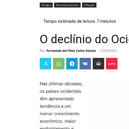
Artigos
Assistencialismo
Inflação
O declínio do Oc
Por
Fernando del Pino Calvo-Sotelo
-
07/09/2025
Nas últimas décadas,
os países ocidentais
têm apresentado
tendência a um
menor crescimento
econômico, maior
endividamento e